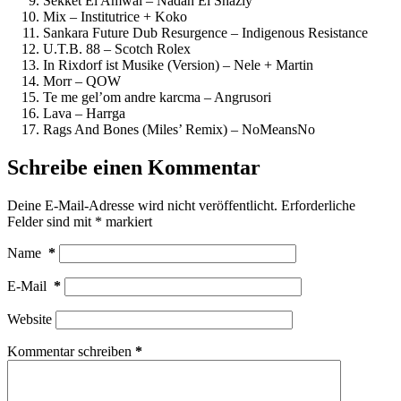
Sekket El Amwal – Nadah El Shazly
Mix – Institutrice + Koko
Sankara Future Dub Resurgence – Indigenous Resistance
U.T.B. 88 – Scotch Rolex
In Rixdorf ist Musike (Version) – Nele + Martin
Morr – QOW
Te me gel’om andre karcma – Angrusori
Lava – Harrga
Rags And Bones (Miles’ Remix) – NoMeansNo
Schreibe einen Kommentar
Deine E-Mail-Adresse wird nicht veröffentlicht.
Erforderliche
Felder sind mit
*
markiert
Name
*
E-Mail
*
Website
Kommentar schreiben
*