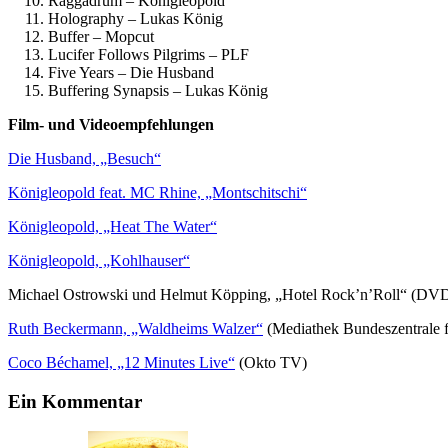
Raggadrum – Königleopold
Holography – Lukas König
Buffer – Mopcut
Lucifer Follows Pilgrims – PLF
Five Years – Die Husband
Buffering Synapsis – Lukas König
Film- und Videoempfehlungen
Die Husband, „Besu
ch“
Königleopold feat. MC Rhine, „Montschitschi“
Königleopold, „Heat The Water“
Königleopold, „Kohlhauser“
Michael Ostrowski und Helmut Köpping, „Hotel Rock’n’Roll“ (DV
Ruth Beckermann, „Waldheims Walzer“
(Mediathek Bundeszentrale fü
C
oco Béchamel, „12 Minutes Live“
(Okto TV)
Ein Kommentar