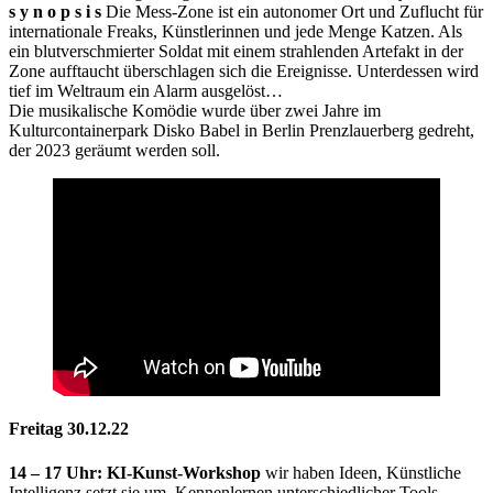
s y n o p s i s
Die Mess-Zone ist ein autonomer Ort und Zuflucht für
internationale Freaks, Künstlerinnen und jede Menge Katzen. Als
ein blutverschmierter Soldat mit einem strahlenden Artefakt in der
Zone aufftaucht überschlagen sich die Ereignisse. Unterdessen wird
tief im Weltraum ein Alarm ausgelöst…
Die musikalische Komödie wurde über zwei Jahre im
Kulturcontainerpark Disko Babel in Berlin Prenzlauerberg gedreht,
der 2023 geräumt werden soll.
Freitag 30.12.22
14 – 17 Uhr: KI-Kunst-Workshop
wir haben Ideen, Künstliche
Intelligenz setzt sie um. Kennenlernen unterschiedlicher Tools,