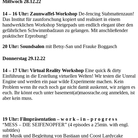
Mittwoch 28.12.22
14 – 16 Uhr: Zaunwaffel-Workshop
De-fencing Stabmattenzaun!
Das Institut für zaunforschung kopiert und realisiert in einem
handwerklichen Workshop Steigepads um endlich elegant über den
gefährlichen Schwimmbadzaun zu gelangen. Mit anschließender
praktischer Erprobung!
20 Uhr:
Soundsalon
mit Betsy-San und Frauke Boggasch
Donnerstag 29.12.22
14 – 17 Uhr:
Virtual Reality Workshop
Eine quick & dirty
Einführung in die Erstellung virtuellen Welten! Wir testen die Unreal
Engine und werden ein paar wilde Experimente machen. Kein
Problem wenn ihr euch noch gar nicht damit auskennt, wir zeigen es
euch. Ihr könnt euch unter basement(at)maosrache.org anmelden, ist
aber kein muss.
19 Uhr: Filmpräsentation – w o r k – i n – p r o g r e s s
“MESS – DIE SEIFENOPFER” (4 episodes a 25min. with engl.
subtitles)
mit Musik und Begleitung von Bastiaan und Coost Lardycake