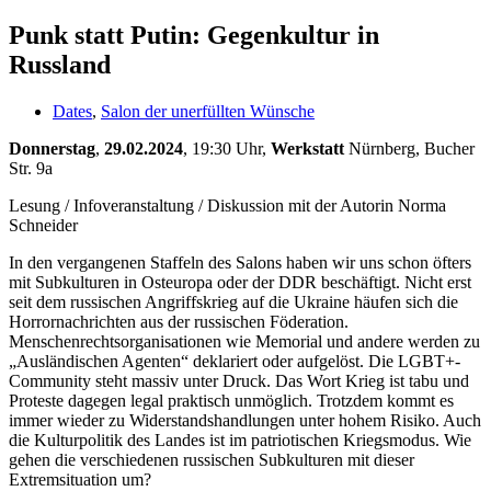
Punk statt Putin: Gegenkultur in
Russland
Dates
,
Salon der unerfüllten Wünsche
Donnerstag
,
29.02.2024
, 19:30 Uhr,
Werkstatt
Nürnberg, Bucher
Str. 9a
Lesung / Infoveranstaltung / Diskussion mit der Autorin Norma
Schneider
In den vergangenen Staffeln des Salons haben wir uns schon öfters
mit Subkulturen in Osteuropa oder der DDR beschäftigt. Nicht erst
seit dem russischen Angriffskrieg auf die Ukraine häufen sich die
Horrornachrichten aus der russischen Föderation.
Menschenrechtsorganisationen wie Memorial und andere werden zu
„Ausländischen Agenten“ deklariert oder aufgelöst. Die LGBT+-
Community steht massiv unter Druck. Das Wort Krieg ist tabu und
Proteste dagegen legal praktisch unmöglich. Trotzdem kommt es
immer wieder zu Widerstandshandlungen unter hohem Risiko. Auch
die Kulturpolitik des Landes ist im patriotischen Kriegsmodus. Wie
gehen die verschiedenen russischen Subkulturen mit dieser
Extremsituation um?