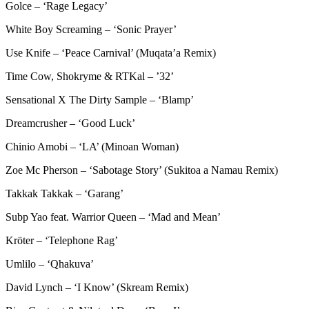
Golce – ‘Rage Legacy’
White Boy Screaming – ‘Sonic Prayer’
Use Knife – ‘Peace Carnival’ (Muqata’a Remix)
Time Cow, Shokryme & RTKal – ’32’
Sensational X The Dirty Sample – ‘Blamp’
Dreamcrusher – ‘Good Luck’
Chinio Amobi – ‘LA’ (Minoan Woman)
Zoe Mc Pherson – ‘Sabotage Story’ (Sukitoa a Namau Remix)
Takkak Takkak – ‘Garang’
Subp Yao feat. Warrior Queen – ‘Mad and Mean’
Kröter – ‘Telephone Rag’
Umlilo – ‘Qhakuva’
David Lynch – ‘I Know’ (Skream Remix)