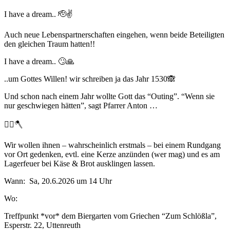
I have a dream.. 🫡✌️
Auch neue Lebenspartnerschaften eingehen, wenn beide Beteiligten
den gleichen Traum hatten!!
I have a dream.. 🙄🙏
..um Gottes Willen! wir schreiben ja das Jahr 1530🙈
Und schon nach einem Jahr wollte Gott das “Outing”. “Wenn sie
nur geschwiegen hätten”, sagt Pfarrer Anton …
😮‍💨🪓
Wir wollen ihnen – wahrscheinlich erstmals – bei einem Rundgang
vor Ort gedenken, evtl. eine Kerze anzünden (wer mag) und es am
Lagerfeuer bei Käse & Brot ausklingen lassen.
Wann: Sa, 20.6.2026 um 14 Uhr
Wo:
Treffpunkt *vor* dem Biergarten vom Griechen “Zum Schlößla”,
Esperstr. 22, Uttenreuth