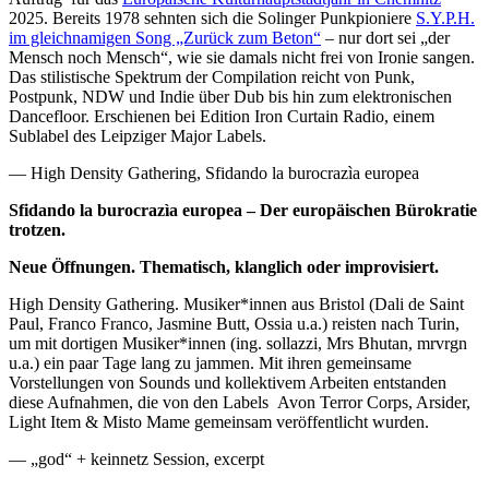
2025. Bereits 1978 sehnten sich die Solinger Punkpioniere
S.Y.P.H.
im gleichnamigen Song „Zurück zum Beton“
– nur dort sei „der
Mensch noch Mensch“, wie sie damals nicht frei von Ironie sangen.
Das stilistische Spektrum der Compilation reicht von Punk,
Postpunk, NDW und Indie über Dub bis hin zum elektronischen
Dancefloor. Erschienen bei Edition Iron Curtain Radio, einem
Sublabel des Leipziger Major Labels.
— High Density Gathering, Sfidando la burocrazìa europea
Sfidando la burocrazìa europea
– Der europäischen Bürokratie
trotzen.
Neue Öffnungen. Thematisch, klanglich oder improvisiert.
High Density Gathering. Musiker*innen aus Bristol (Dali de Saint
Paul, Franco Franco, Jasmine Butt, Ossia u.a.) reisten nach Turin,
um mit dortigen Musiker*innen (ing. sollazzi, Mrs Bhutan, mrvrgn
u.a.) ein paar Tage lang zu jammen. Mit ihren gemeinsame
Vorstellungen von Sounds und kollektivem Arbeiten entstanden
diese Aufnahmen, die von den Labels Avon Terror Corps, Arsider,
Light Item & Misto Mame gemeinsam veröffentlicht wurden.
— „god“ + keinnetz Session, excerpt