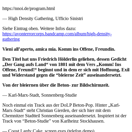
https://nnoi.de/program.html
— High Density Gathering, Ufficio Sinistri
Siehe Eintrag oben. Weitere Infos dazu:
https://avonterrorcorps.bandcamp.com/album/high-density-
gathering
Vieni all’aperto, amica mia. Komm ins Offene, Freundin.
Den Titel hat uns Friedrich Hölderlin geliehen, dessen Gedicht
„Der Gang aufs Land“ von 1801 mit dem Vers „Komm! Ins
Offene, Freund!“ beginnt und in dem er sich mit Hoffnung, Exil
und Widerstand gegen die “bleierne Zeit” auseinandersetzt.
Von der bleiernen über die Beton- zur Bildschirmzeit.
— Karl-Marx-Stadt, Sonnenberg-Studie
Noch einmal ein Track aus der DoLP Beton-Pop. Hinter „Karl-
Marx-Stadt“ steht Christian Gierden, der sich hier mit dem
Chemnitzer Stadtteil Sonnenberg auseinandersetzt. Inspiriert ist der
Track von “Beton-Studie” von Karlheinz Stockhausen.
— Coost Lardy Cake, screen eyes (telefon demo)