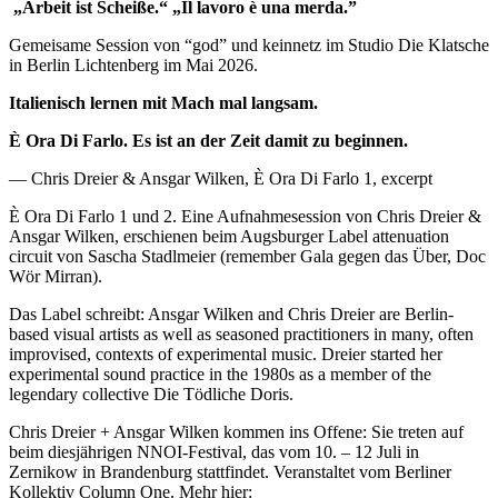
„Arbeit ist Scheiße.“ „I
l lavoro è una merda.”
Gemeisame Session von “god” und keinnetz im Studio Die Klatsche
in Berlin Lichtenberg im Mai 2026.
Italienisch lernen mit Mach mal langsam.
È Ora Di Farlo.
Es ist an der Zeit damit zu beginnen.
— Chris Dreier & Ansgar Wilken, È Ora Di Farlo 1, excerpt
È Ora Di Farlo 1 und 2. Eine Aufnahmesession von Chris Dreier &
Ansgar Wilken, erschienen beim Augsburger Label attenuation
circuit von Sascha Stadlmeier (remember Gala gegen das Über, Doc
Wör Mirran).
Das Label schreibt: Ansgar Wilken and Chris Dreier are Berlin-
based visual artists as well as seasoned practitioners in many, often
improvised, contexts of experimental music. Dreier started her
experimental sound practice in the 1980s as a member of the
legendary collective Die Tödliche Doris.
Chris Dreier + Ansgar Wilken kommen ins Offene: Sie treten auf
beim diesjährigen NNOI-Festival, das vom 10. – 12 Juli in
Zernikow in Brandenburg stattfindet. Veranstaltet vom Berliner
Kollektiv Column One. Mehr hier: