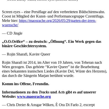
Screen eyes – eine Persiflage auf den verbreiteten Bildschirmwahn.
Coost ist Mitglied der Kunst- und Performancegruppe Czentrifuga.
Mehr hier:
https://maosrache.org/2026/05/29/garten-der-irren-
wuensche/
— CD Jingle
„O.O.Orifice“ – zu deutsch: „Öffnung“. Ein Werk gegen das
binäre Geschlechtersystem.
— Rojin Sharafi, Kavire Queer
Rojin Sharafi ist 2014, im Alter von 19 Jahren, von Teheran nach
Wien gezogen. Das gehörte “Kavire Queer” ist die Bearbeitung
eines bekannten iranischen Liedes (Kavire Del, Wüste des Herzens),
das durch die Sängerin Marjan berühmt wurde.
Komm ins Offene, Freundin.
Informationen zu den
Tracks
und
Acts
gibt es auf unserer
Website:
www.maosrache.org
— Chris Dreier & Ansgar Wilken, È Ora Di Farlo 2, excerpt