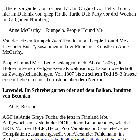
„There is a garden, full of beauty“. Im Original von Felix Kubin,
hier im Dubmix von qnep für die Turtle Dub Party vor drei Wochen
im GOgarten Nürnberg.
— Anne McCarthy + Rumpeln, People Hound Me
Von der letzten Rumpeln-Veröffentlichung „People Hound Me /
Lavender Bush“, zusammen mit der Münchner Künstlerin Anne
McCarthy.
People Hound Me – Leute bedängen mich. Ab ca. 1806 galt
Hölderlin seinen Zeitgenossen als wahnsinnig. Es kam wiederholt
zu Zwangsbehandlungen. Von 1807 bis zu seinem Tod 1843 fristete
er sein Leben in einer Turmstube über dem Neckar .
Lavendel. Im Schrebergarten oder auf dem Balkon. Inmitten
von Betonien.
— AGF, Betonien
AGF ist Antje Greye-Fuchs, die jetzt in Finnland lebt.
Aufgewachsen ist sie in der DDR, einem Betonparadies, wie die
BRD. Von der DoLP „Beton-Pop-Variations on Concrete“, einer
Compilation zusammengestellt von Alexander Pehlemann, im
Auftrag für das
Europäische Kulturhauptstadtjahr in Chemnitz