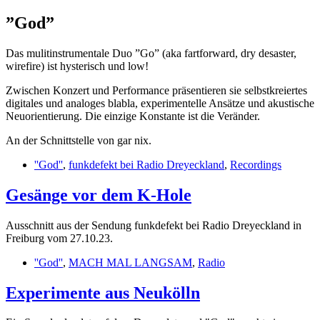
”God”
Das mulitinstrumentale Duo ”Go” (aka fartforward, dry desaster,
wirefire) ist hysterisch und low!
Zwischen Konzert und Performance präsentieren sie selbstkreiertes
digitales und analoges blabla, experimentelle Ansätze und akustische
Neuorientierung. Die einzige Konstante ist die Veränder.
An der Schnittstelle von gar nix.
''God''
,
funkdefekt bei Radio Dreyeckland
,
Recordings
Gesänge vor dem K-Hole
Ausschnitt aus der Sendung funkdefekt bei Radio Dreyeckland in
Freiburg vom 27.10.23.
''God''
,
MACH MAL LANGSAM
,
Radio
Experimente aus Neukölln