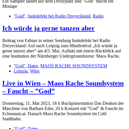
Ein Sampler landet auf dem Droryplatz und "God" macht ein
Mixtape
''God''
,
funkdefekt bei Radio Dreyeckland
,
Radio
Ich würde ja gerne tanzen aber
Beitrag von Fabian in seiner Sendung funkdefekt bei Radio
Dreyeckland: Auf nach Leipzig zum Minifestival „Ich würde ja
gerne tanzen aber“ am 4/5. Mai. Auftakt mit einem Rückblick auf
eine Institution der Nürnberger Undergroundszene: Maos Rache.
''God''
,
Dates
,
MAOS RACHE SOUNDSYSTEM
Leipzig
,
Wien
Live in Wien – Maos Rache Soundsystem
– Faucht – ”God”
Donnerstag, 11. Mai 2023, 18 h Buchpräsentation Das Denken der
Maschine von Barbara Eder, 20 h Konzert mit ”God” & Faucht im
Echoraum.at. Danach Maos Rache Soundsystem im Café
Stadtbahn.
''God''
,
Dates