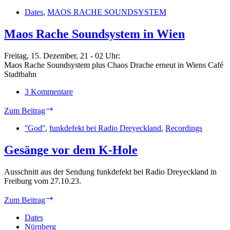
Dates
,
MAOS RACHE SOUNDSYSTEM
Maos Rache Soundsystem in Wien
Freitag, 15. Dezember, 21 - 02 Uhr:
Maos Rache Soundsystem plus Chaos Drache erneut in Wiens Café
Stadtbahn
3 Kommentare
Maos
Zum Beitrag
Rache
Soundsystem
''God''
,
funkdefekt bei Radio Dreyeckland
,
Recordings
in
Wien
Gesänge vor dem K-Hole
Ausschnitt aus der Sendung funkdefekt bei Radio Dreyeckland in
Freiburg vom 27.10.23.
Gesänge
Zum Beitrag
vor
dem
Dates
K-
Nürnberg