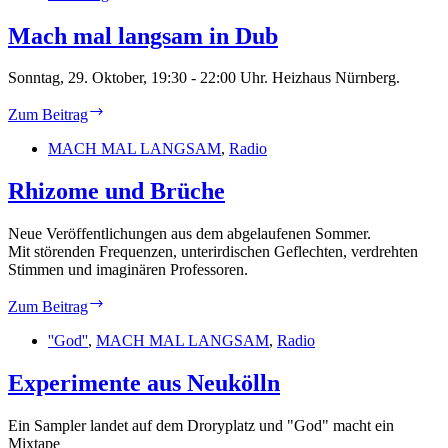
Hole
Mach mal langsam in Dub
Sonntag, 29. Oktober, 19:30 - 22:00 Uhr. Heizhaus Nürnberg.
Mach
Zum Beitrag
mal
langsam
MACH MAL LANGSAM
,
Radio
in
Dub
Rhizome und Brüche
Neue Veröffentlichungen aus dem abgelaufenen Sommer.
Mit störenden Frequenzen, unterirdischen Geflechten, verdrehten
Stimmen und imaginären Professoren.
Rhizome
Zum Beitrag
und
Brüche
''God''
,
MACH MAL LANGSAM
,
Radio
Experimente aus Neukölln
Ein Sampler landet auf dem Droryplatz und "God" macht ein
Mixtape