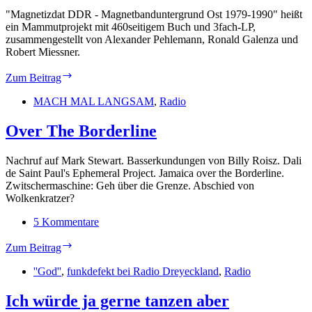
"Magnetizdat DDR - Magnetbanduntergrund Ost 1979-1990" heißt
ein Mammutprojekt mit 460seitigem Buch und 3fach-LP,
zusammengestellt von Alexander Pehlemann, Ronald Galenza und
Robert Miessner.
Magnetizdat
Zum Beitrag
DDR
MACH MAL LANGSAM
,
Radio
Over The Borderline
Nachruf auf Mark Stewart. Basserkundungen von Billy Roisz. Dali
de Saint Paul's Ephemeral Project. Jamaica over the Borderline.
Zwitschermaschine: Geh über die Grenze. Abschied von
Wolkenkratzer?
5 Kommentare
Over
Zum Beitrag
The
Borderline
''God''
,
funkdefekt bei Radio Dreyeckland
,
Radio
Ich würde ja gerne tanzen aber