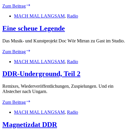
Doc
Zum Beitrag
Wör
Mirran
MACH MAL LANGSAM
,
Radio
–
Our
Eine scheue Legende
Version
Das Musik- und Kunstprojekt Doc Wör Mirran zu Gast im Studio.
Eine
Zum Beitrag
scheue
Legende
MACH MAL LANGSAM
,
Radio
DDR-Underground, Teil 2
Remixes, Wiederveröffentlichungen, Zuspielungen. Und ein
Abstecher nach Ungarn.
DDR-
Zum Beitrag
Underground,
Teil
MACH MAL LANGSAM
,
Radio
2
Magnetizdat DDR