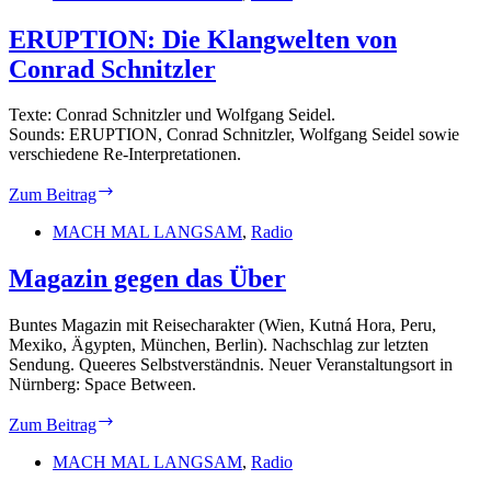
From
Here
ERUPTION: Die Klangwelten von
Conrad Schnitzler
Texte: Conrad Schnitzler und Wolfgang Seidel.
Sounds: ERUPTION, Conrad Schnitzler, Wolfgang Seidel sowie
verschiedene Re-Interpretationen.
ERUPTION:
Zum Beitrag
Die
Klangwelten
MACH MAL LANGSAM
,
Radio
von
Conrad
Magazin gegen das Über
Schnitzler
Buntes Magazin mit Reisecharakter (Wien, Kutná Hora, Peru,
Mexiko, Ägypten, München, Berlin). Nachschlag zur letzten
Sendung. Queeres Selbstverständnis. Neuer Veranstaltungsort in
Nürnberg: Space Between.
Magazin
Zum Beitrag
gegen
das
MACH MAL LANGSAM
,
Radio
Über