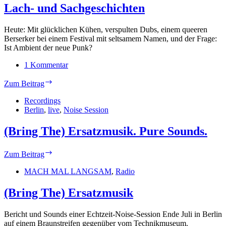
Lach- und Sachgeschichten
Heute: Mit glücklichen Kühen, verspulten Dubs, einem queeren
Berserker bei einem Festival mit seltsamem Namen, und der Frage:
Ist Ambient der neue Punk?
1 Kommentar
Lach-
Zum Beitrag
und
Sachgeschichten
Recordings
Berlin
,
live
,
Noise Session
(Bring The) Ersatzmusik. Pure Sounds.
(Bring
Zum Beitrag
The)
Ersatzmusik.
MACH MAL LANGSAM
,
Radio
Pure
Sounds.
(Bring The) Ersatzmusik
Bericht und Sounds einer Echtzeit-Noise-Session Ende Juli in Berlin
auf einem Braunstreifen gegenüber vom Technikmuseum.